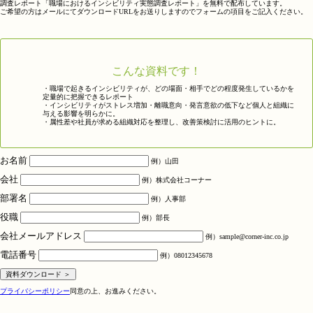
調査レポート「職場におけるインシビリティ実態調査レポート」を無料で配布しています。
ご希望の方はメールにてダウンロードURLをお送りしますのでフォームの項目をご記入ください。
こんな資料です！
・職場で起きるインシビリティが、どの場面・相手でどの程度発生しているかを
定量的に把握できるレポート
・インシビリティがストレス増加・離職意向・発言意欲の低下など個人と組織に
与える影響を明らかに。
・属性差や社員が求める組織対応を整理し、改善策検討に活用のヒントに。
お名前
例）山田
会社
例）株式会社コーナー
部署名
例）人事部
役職
例）部長
会社メールアドレス
例）sample@corner-inc.co.jp
電話番号
例）08012345678
プライバシーポリシー
同意の上、お進みください。